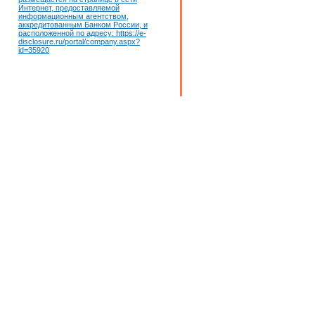
Интернет, предоставляемой
информационным агентством,
аккредитованным Банком России, и
расположенной по адресу: https://e-
disclosure.ru/portal/company.aspx?
id=35920