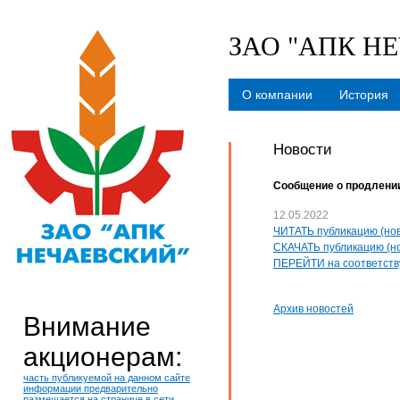
ЗАО "АПК Н
О компании
История
Новости
Сообщение о продлении
12.05.2022
ЧИТАТЬ публикацию (нов
СКАЧАТЬ публикацию (но
ПЕРЕЙТИ на соответств
Архив новостей
Внимание
акционерам:
часть публикуемой на данном сайте
информации предварительно
размещается на странице в сети